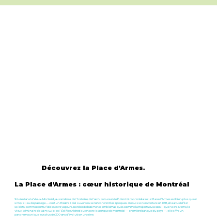
Découvrez la Place d'Armes.
La Place d’Armes : cœur historique de Montréal
Située dans le Vieux-Montréal, au carrefour de l’histoire, de l’architecture et de l’identité montréalaise, la Place d’Armes est bien plus qu’un
simple lieu de passage — c’est un théâtre à ciel ouvert où se rencontrent les époques. Depuis son ouverture en 1693, elle a vu défiler
soldats, commerçants, fidèles et voyageurs. Bordée de bâtiments emblématiques comme la majestueuse Basilique Notre-Dame, le
Vieux Séminaire de Saint-Sulpice, l’Édifice Aldred ou encore la Banque de Montréal — première banque du pays —, elle offre un
panorama unique sur plus de 300 ans d’évolution urbaine.