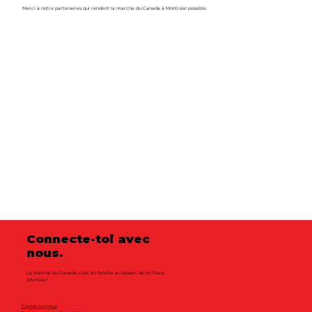
Merci à notre partenaires qui rendent la marche du Canada à Montréal possible.
Le Canada en marc
Connecte-toi avec
nous.
La Marche du Canada, c’est en famille au départ de la Place
d'Armes !
Contactez-nous