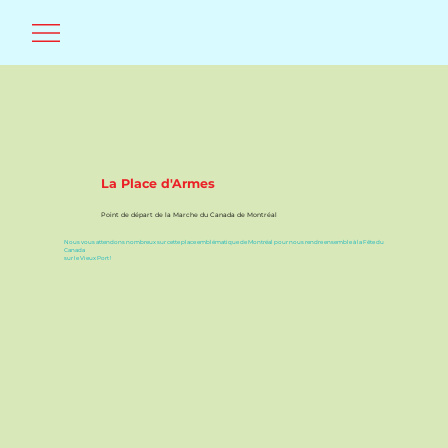
La Place d'Armes
Point de départ de la Marche du Canada de Montréal
Nous vous attendons nombreux sur cette place emblématique de Montréal pour nous rendre ensemble à la Fête du
Canada
sur le Vieux Port !